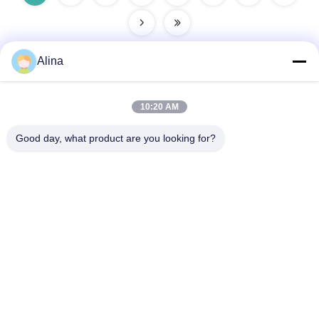
Alina
ติดต่อเร็ว
10:20 AM
Good day, what product are you looking for?
ที่อยู่
ห้อง 101 ชั้น 1 อาคาร 3 Tianji International Plaza, จูคุน,
จังหวัดจูจิ, จังหวัดเทียนเฮ, กวางโจว, จีน
โทรศัพท์
86--14749308310
อีเมล
Alina@suncarseals.com