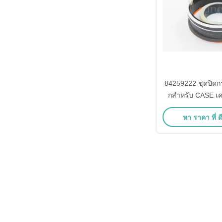
84259222 ชุดปิด
กสําหรับ CASE เคร
580N 580SN 59
หา ราคา ที่ ดี
580N