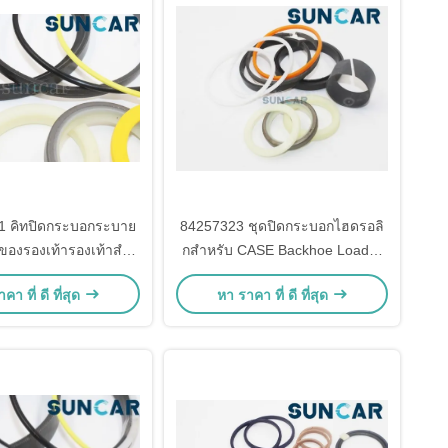
 คิทปิดกระบอกระบาย
84257323 ชุดปิดกระบอกไฮดรอลิ
ของรองเท้ารองเท้าสําห
กสําหรับ CASE Backhoe Loader
งบรรทุกกระเป๋ารองเท้า
580N, 580SN, 580SN WT, 580N
คา ที่ ดี ที่สุด
หา ราคา ที่ ดี ที่สุด
80SM, 580SL, 580SK,
EP, 590SN
580SM