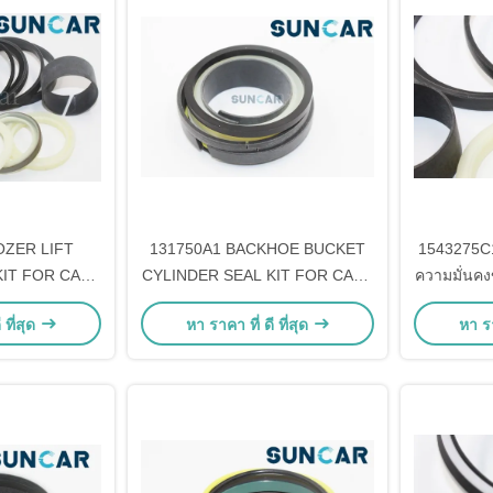
OZER LIFT
131750A1 BACKHOE BUCKET
1543275C1
KIT FOR CASE
CYLINDER SEAL KIT FOR CASE
ความมั่นคง
TOR 855E,
LOADER BACKHOE 580L 580M
รับเครื่อ
 ที่สุด
หา ราคา ที่ ดี ที่สุด
หา รา
150G, 750K,
สูตรที่ใช้ในงานนี้
1150K, 5
สินค้าที่นํามา
องยนต์