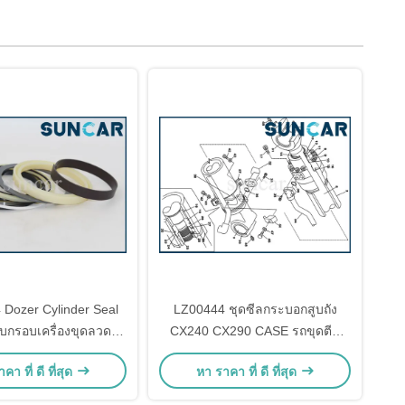
Dozer Cylinder Seal
LZ00444 ชุดซีลกระบอกสูบถัง
รับกรอบเครื่องขุดลวด
CX240 CX290 CASE รถขุดตีน
าดเล็ก CX27B
ตะขาบชุดซ่อมภายใน
คา ที่ ดี ที่สุด
หา ราคา ที่ ดี ที่สุด