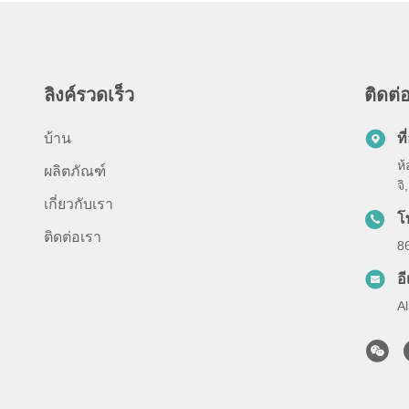
ลิงค์รวดเร็ว
ติดต่อ
บ้าน
ที่
ห้
ผลิตภัณฑ์
จิ
เกี่ยวกับเรา
โ
ติดต่อเรา
8
อ
A