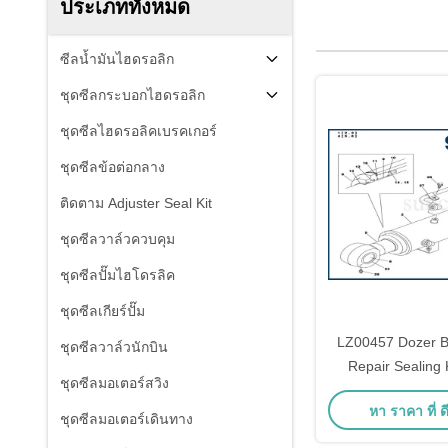
ประเภททั้งหมด
ซีลน้ำมันไฮดรอลิก
ชุดซีลกระบอกไฮดรอลิก
ชุดซีลไฮดรอลิคเบรคเกอร์
ชุดซีลข้อต่อกลาง
ติดตาม Adjuster Seal Kit
ชุดซีลวาล์วควบคุม
ชุดซีลปั๊มไฮโดรลิค
ชุดซีลเกียร์ปั๊ม
LZ00457 Dozer Bl
ชุดซีลวาล์วนักบิน
Repair Sealing 
ชุดซีลมอเตอร์สวิง
CASE CX135SR Me
หา ราคา ที่ ดี
Part
ชุดซีลมอเตอร์เดินทาง