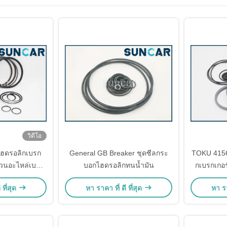
วิดีโอ
ไฮดรอลิกเบรก
General GB Breaker ชุดซีลกระ
TOKU 4156
่วนอะไหล่เบรก
บอกไฮดรอลิกทนน้ำมัน
กเบรกเกอร
รอลิก
 ที่สุด
หา ราคา ที่ ดี ที่สุด
หา รา