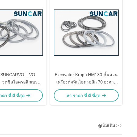
 SUNCARVO.L.VO
Excavator Krupp HM130 ชิ้นส่วน
 ชุดซีลไฮดรอลิกเบรก
เครื่องตัดหินไฮดรอลิก 70 องศา -
ำหรับ EC15C EC17C
95 องศา
คา ที่ ดี ที่สุด
หา ราคา ที่ ดี ที่สุด
Excavator
ดูเพิ่มเติม > >