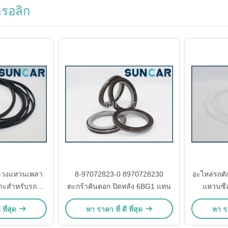
ดรอลิก
ีลวงแหวนเพลา
8-97072823-0 8970728230
อะไหล่รถตั
าะสำหรับรถตัก
ตะกร้าคันตอก ปิดหลัง 6BG1 แทน
แหวนซีล
A380-7
WA400-3
 ที่สุด
หา ราคา ที่ ดี ที่สุด
หา รา