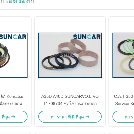
อกไฮดรอลิก
อลิก Komatsu
A35D A40D SUNCARVO.L.VO
C.A.T 350
ดซีลกระบอกพวง
11708734 ชุดใช้งานกระบอก
Service K
ย
VOE11708734 ชุดปิด
ซ่อ
 ที่สุด
หา ราคา ที่ ดี ที่สุด
หา รา