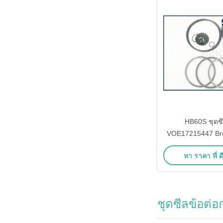
HB60S ชุดซี
VOE17215447 Bre
สำหรับ EC55B S
หา ราคา ที่ ดี
ชุดซีลข้อต่