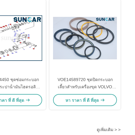
4450 ชุดซ่อมกระบอก
VOE14589720 ชุดปิดกระบอก
ระปาน้ํามันไฮดรอลิก
เลี้ยวสําหรับเครื่องขุด VOLVO
บ Komatsu D575A-2
EW140B EW160B
คา ที่ ดี ที่สุด
หา ราคา ที่ ดี ที่สุด
awler Tractor
ดูเพิ่มเติม > >