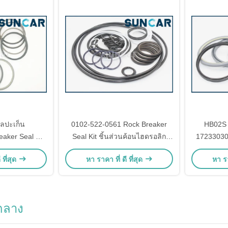
ลปะเก็น
0102-522-0561 Rock Breaker
HB02S
aker Seal Kit
Seal Kit ชิ้นส่วนค้อนไฮดรอลิก
17233030
UNCARVO.L.VO
สำหรับ RAMFOS TF-50
เกอร์ส
 ที่สุด
หา ราคา ที่ ดี ที่สุด
หา รา
อกลาง