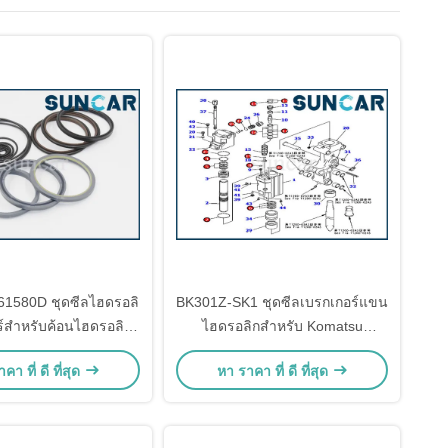
1580D ชุดซีลไฮดรอลิ
BK301Z-SK1 ชุดซีลเบรกเกอร์แขน
์สำหรับค้อนไฮดรอลิก
ไฮดรอลิกสำหรับ Komatsu
TNB230LU2
Excavator PC30R-8
คา ที่ ดี ที่สุด
หา ราคา ที่ ดี ที่สุด