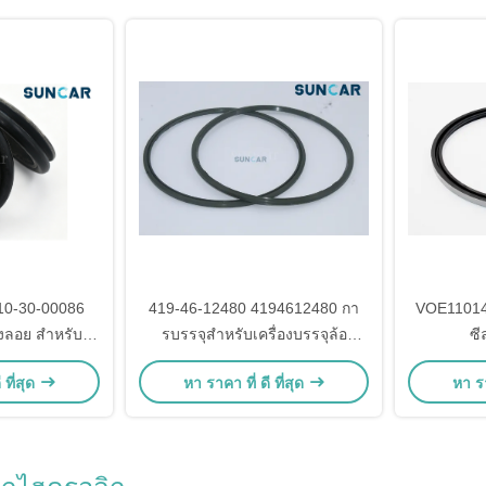
10-30-00086
419-46-12480 4194612480 กา
VOE11014
ลอย สําหรับ
รบรรจุสําหรับเครื่องบรรจุล้อ
ซี
 SAA4D95LE-3
Komatsu WA300 WA300L WA320
SUNCARVO
 ที่สุด
หา ราคา ที่ ดี ที่สุด
หา รา
ขุด PC120-6H
WA320L WA320PT WA320PZ
L110E,
-8 PC200-6
WA350 WA380 WA380Z WA430
L120D, L1
WA470 WA480