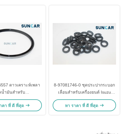
PC220-6 PC228UU-1 PC450-6
557 ดาวเคราะห์เพลา
8-97081746-0 ชุดประปากระบอก
ลน้ำมันสำหรับ
เลื่อนสําหรับเครื่องยนต์ Isuzu
.L.VO รถตักล้อยาง
4ZD1 TFR16
คา ที่ ดี ที่สุด
หา ราคา ที่ ดี ที่สุด
 L120C, L120C BM,
20E, L90C, L90C BM,
L90D