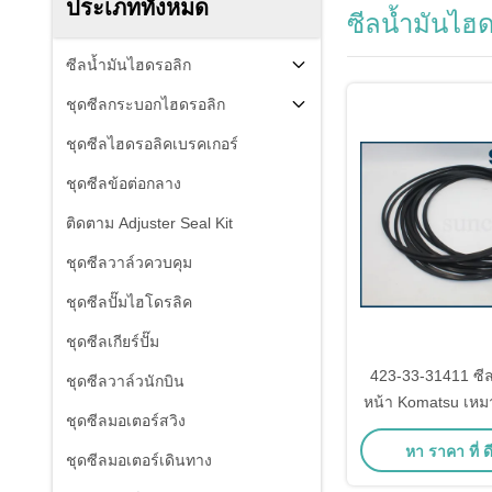
ประเภททั้งหมด
ซีลน้ำมันไฮ
ซีลน้ำมันไฮดรอลิก
ชุดซีลกระบอกไฮดรอลิก
ชุดซีลไฮดรอลิคเบรคเกอร์
ชุดซีลข้อต่อกลาง
ติดตาม Adjuster Seal Kit
ชุดซีลวาล์วควบคุม
ชุดซีลปั๊มไฮโดรลิค
ชุดซีลเกียร์ปั๊ม
423-33-31411 ซ
ชุดซีลวาล์วนักบิน
หน้า Komatsu เหม
ชุดซีลมอเตอร์สวิง
ล้อยาง W
หา ราคา ที่ ดี
ชุดซีลมอเตอร์เดินทาง