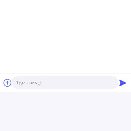
208-30-64130 ชุดบริการ Komatsu 208-30-64130
PC410-5 กระบอกสูบ 208-30-64130
ติดต่อเร็ว
ที่อยู่
No.7, Lane 3, North of LianXi Village, Dongpu Town, Tianhe
District, Guangzhou, China
โทรศัพท์
86--14749308310
Photo
อีเมล
Alina@suncarseals.com
Video Call