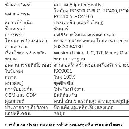
ชื่อผลิตภัณฑ์
ติดตาม Adjuster Seal Kit
โคมัตสุ PC300LC-6LC, PC400, PC
หมายเลขรุ่น
PC410-5, PC450-6
สถานที่กำเนิด
ประเทศจีน (แผ่นดินใหญ่)
ชื่อแบรนด์
ซันคาร์
การบรรจุ
ถุงPPภายในกล่องกระดาษนอก
โหมดการจัดส่งสินค้า
ทางอากาศ ทางทะเล โดยด่วน (Fedex
ส่วนจำนวน
208-30-64130
เงื่อนไขการชำระเงิน
Western Union, L/C, T/T, Money Gra
ขนาด
ขนาดมาตรฐาน
อุตสาหกรรมที่เกี่ยวข้อง
งานก่อสร้าง ร้านซ่อมเครื่องจักร ขายปล
ใบรับรอง
ISO9001
สภาพ
ใหม่ 100%
หมวดหมู่
ชุดซีล ซีล
การรับประกัน
ไม่พร้อมใช้งาน
OEM และ ODM
ยินดีต้อนรับ
คุณสมบัติ
ทนน้ำมัน & แรงดันสูง & ทนอุณหภูมิสู
ประกาศการเก็บรักษา
ปิด แห้ง และหลีกเลี่ยงแสงแดด
แอปพลิเคชัน
รถขุด
การจำแนกประเภทและการทำงานของชุดซีลกระบอกไฮดรอ