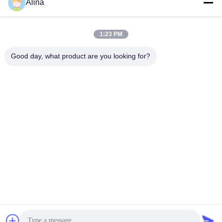
Alina
ติดต่อเร็ว
1:23 PM
Good day, what product are you looking for?
ที่อยู่
No.7, Lane 3, North of LianXi Village, Dongpu Town, Tianhe
District, Guangzhou, China
โทรศัพท์
86--14749308310
อีเมล
Alina@suncarseals.com
นโยบายความเป็นส่วนตัว
|
แผนผังเว็บไซต์
| จีน คุณภาพดี ซีลน้ำมัน
ไฮดรอลิก ผู้จัดจําหน่าย.ลิขสิทธิ์ 2021-2026 Guangzhou Suncar